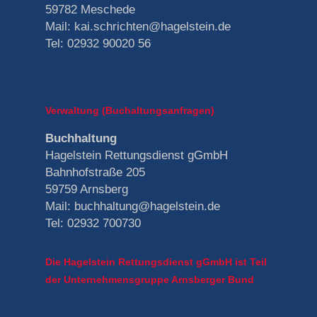
59782 Meschede
Mail: kai.schrichten@hagelstein.de
Tel: 02932 90020 56
Home
Unternehmen
Verwaltung (Buchaltungsanfragen)
Karriere
Fuhrpark
Buchhaltung
Ausstattung Rettun
Ansprechpartner
Hagelstein Rettungsdienst gGmbH
was wir bieten
Stellenanzeige RettSan
Bahnhofstraße 205
Ausstattung
Leitbild
Stellenanzeige NotSan
Kontakt
Notfallrettung
59759 Arnsberg
Krankentransportwa
QM-System
Mail: buchhaltung@hagelstein.de
Stellenanazeige NotSa
Krankentransport
Lob&Beschwerde
Ansprechpartner
Tel: 02932 700730
wie alles begann
Berufspraktika
Feedback
Portal
NFS-Ausbildung
Die Hagelstein Rettungsdienst gGmbH ist Teil
Wunschmobil Anfrage
der Unternehmensgruppe Arnsberger Bund